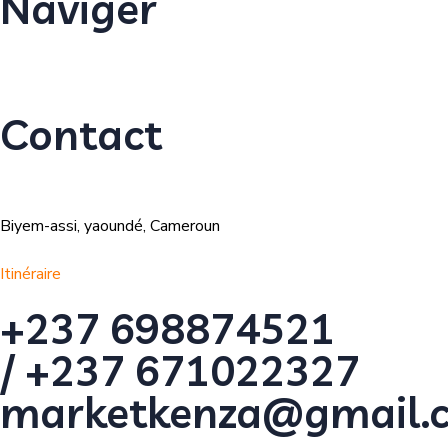
Naviger
Contact
Biyem-assi, yaoundé, Cameroun
Itinéraire
+237 698874521
/ +237 671022327
marketkenza@gmail.