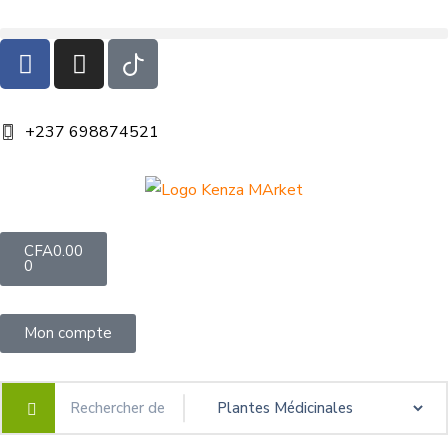
+237 698874521
CFA
0.00
0
Mon compte