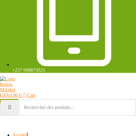
+237 698874521
CFA
0.00
0
Cart
Mon compte
Accueil