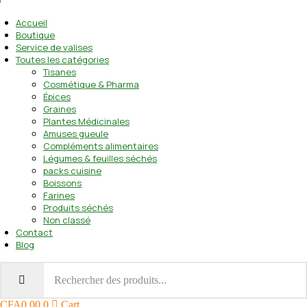
Accueil
Boutique
Service de valises
Toutes les catégories
Tisanes
Cosmétique & Pharma
Épices
Graines
Plantes Médicinales
Amuses gueule
Compléments alimentaires
Légumes & feuilles séchés
packs cuisine
Boissons
Farines
Produits séchés
Non classé
Contact
Blog
CFA
0.00
0
Cart