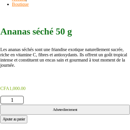
Boutique
Ananas séché 50 g
Les ananas séchés sont une friandise exotique naturellement sucrée,
riche en vitamine C, fibres et antioxydants. Ils offrent un goût tropical
intense et constituent un encas sain et gourmand à tout moment de la
journée.
CFA
1,000.00
q
u
a
Acheter directement
n
t
Ajouter au panier
i
t