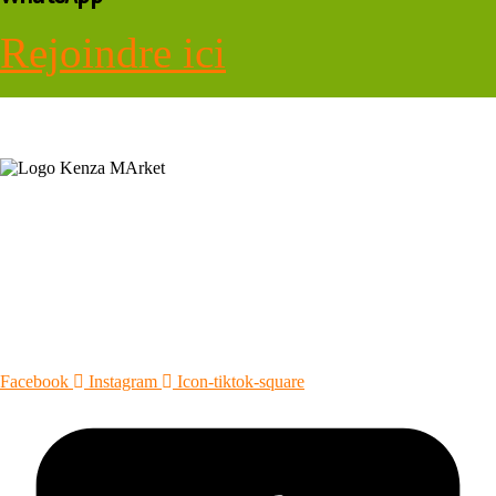
Rejoindre ici
KENZA MARKET est une entreprise spécialisée dans la
transformation et la distribution des aliments précuits, séchés pour
une cuisine rapide et saine et les produits diététiques, les tisanes
pour votre bien-être.
Facebook
Instagram
Icon-tiktok-square