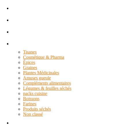
Accueil
Boutique
Service de valises
Toutes les catégories
Tisanes
Cosmétique & Pharma
Épices
Graines
Plantes Médicinales
Amuses gueule
Compléments alimentaires
Légumes & feuilles séchés
packs cuisine
Boissons
Farines
Produits séchés
Non classé
Contact