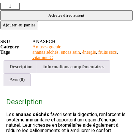
é
q
d
u
e
a
Acheter directement
A
n
Ajouter au panier
n
t
a
i
n
t
SKU
ANASECH
a
é
Category
Amuses gueule
s
d
Tags
ananas séchés
,
encas sain
,
énergie
,
fruits secs
,
s
e
vitamine C
é
A
c
n
Description
Informations complémentaires
h
a
é
n
5
Avis (0)
a
0
s
g
s
é
Description
c
h
é
Les
ananas séchés
favorisent la digestion, renforcent le
5
système immunitaire et apportent un regain d’énergie
0
naturel. Leur richesse en bromélaïne aide également à
g
réduire les ballonnements et à améliorer le confort