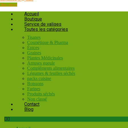
Mon compte
Accueil
Boutique
Service de valises
Toutes les catégories
Tisanes
Cosmétique & Pharma
Épices
Graines
Plantes Médicinales
Amuses gueule
Compléments alimentaires
Légumes & feuilles séchés
packs cuisine
Boissons
Farines
Produits séchés
Non classé
Contact
Blog