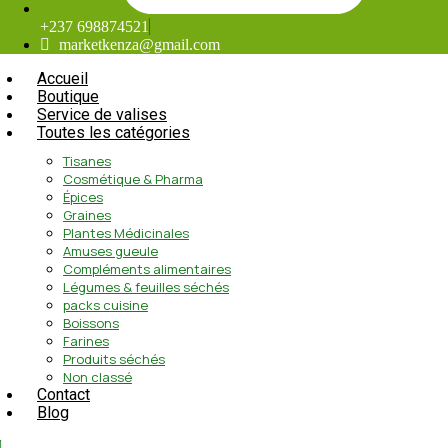
+237 698874521
marketkenza@gmail.com
Accueil
Boutique
Service de valises
Toutes les catégories
Tisanes
Cosmétique & Pharma
Épices
Graines
Plantes Médicinales
Amuses gueule
Compléments alimentaires
Légumes & feuilles séchés
packs cuisine
Boissons
Farines
Produits séchés
Non classé
Contact
Blog