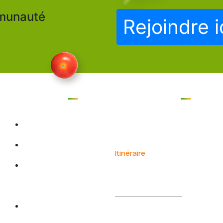
mmunauté
Rejoindre i
Naviger
Contact
Accueil
Biyem-assi, yaoundé, Camero
Boutique
Itinéraire
Service de
+237 698874521
valises
/ +237 671022327
Toutes les
marketkenza@gmail.com