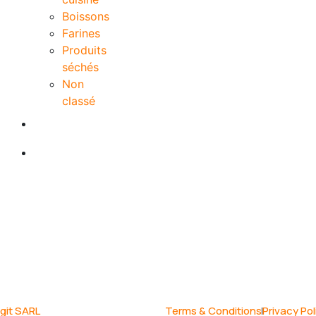
Boissons
Farines
Produits
séchés
Non
classé
Contact
Blog
igit SARL
Terms & Conditions
Privacy Pol