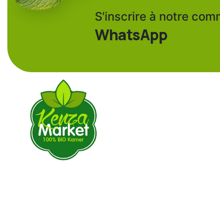
S'inscrire à notre co
WhatsApp
KENZA MARKET est une entreprise spécialisée dans la
transformation et la distribution des aliments précuits,
séchés pour une cuisine rapide et saine et les produits
diététiques, les tisanes pour votre bien-être.