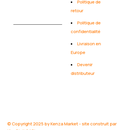
Politique de
retour
+237 698874521
/ +237 671022327
Politique de
marketkenza@gmail.com
confidentialité
Livraison en
Europe
Devenir
distributeur
© Copyright 2025 by Kenza Market - site construit par