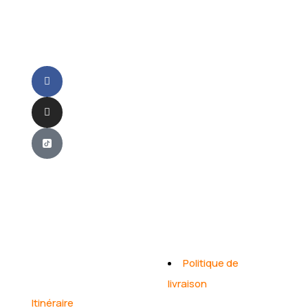
votre
bien-
être.
Contact
Naviger
Biyem-assi, yaoundé,
Politique de
Cameroun
livraison
Itinéraire