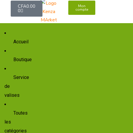
CFA
0.00
Mon
compte
0
Accueil
Boutique
+237 698874521
Service
de
valises
Toutes
les
catégories