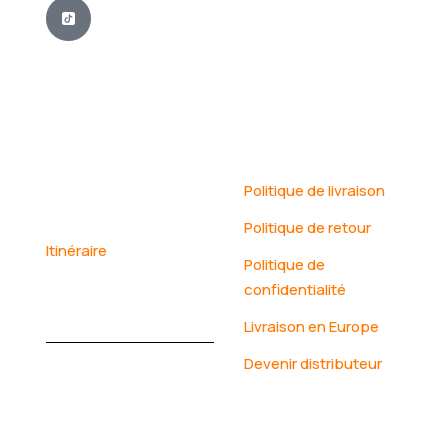
Contact
Naviger
Biyem-assi, yaoundé,
Politique de livraison
Cameroun
Politique de retour
Itinéraire
Politique de
confidentialité
+237 698874521
/ +237 671022327
Livraison en Europe
Devenir distributeur
marketkenza@gmail.com