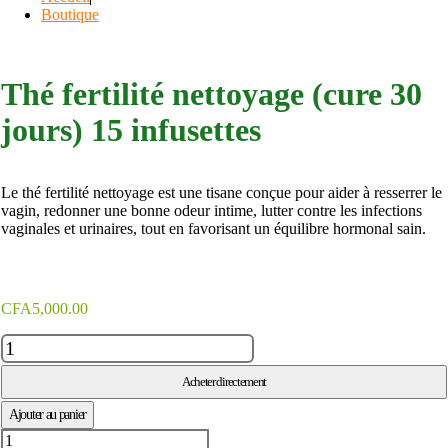
Boutique
Thé fertilité nettoyage (cure 30
jours) 15 infusettes
Le thé fertilité nettoyage est une tisane conçue pour aider à resserrer le
vagin, redonner une bonne odeur intime, lutter contre les infections
vaginales et urinaires, tout en favorisant un équilibre hormonal sain.
CFA
5,000.00
q
u
a
Acheter directement
n
t
Ajouter au panier
i
q