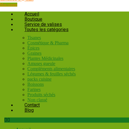
Mon compte
Accueil
Boutique
Service de valises
Toutes les catégories
Tisanes
Cosmétique & Pharma
Épices
Graines
Plantes Médicinales
Amuses gueule
Compléments alimentaires
Légumes & feuilles séchés
packs cuisine
Boissons
Farines
Produits séchés
Non classé
Contact
Blog