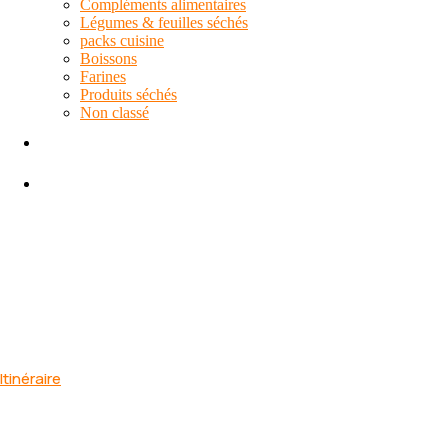
Compléments alimentaires
Légumes & feuilles séchés
packs cuisine
Boissons
Farines
Produits séchés
Non classé
Contact
Blog
Contact
Biyem-assi, yaoundé, Cameroun
Itinéraire
+237 698874521