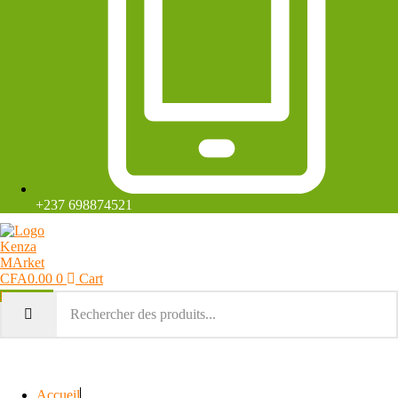
+237 698874521
CFA
0.00
0
Cart
Mon compte
Accueil