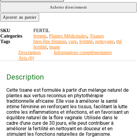
t
u
é
a
Acheter directement
d
n
e
Ajouter au panier
t
T
i
h
t
SKU
FERTIL
é
é
Categories
femme
,
Plantes Médicinales
,
Tisanes
f
d
Tags
bien-être féminin
,
cure
,
fertilité
,
nettoyage
,
thé
e
e
fertilité
,
tisane
r
T
Description
Informations complémentaires
t
h
Avis (0)
i
é
l
f
i
e
Description
t
r
é
t
n
Cette tisane est formulée à partir d’un mélange naturel de
i
e
plantes aux vertus reconnus en phytothérapie
l
t
traditionnelle africaine. Elle vise à améliorer la santé
i
t
intime féminine en renforçant les tissus, facilitant la lutte
t
o
contre les inflammations et infections, et en favorisant un
é
y
équilibre naturel de la flore vaginale. Utilisée dans le
n
a
cadre d’une cure de 30 jours, elle peut contribuer à
e
g
améliorer la fertilité en nettoyant en douceur et en
t
e
stimulant les fonctions naturelles de l’organisme.
t