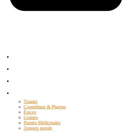
Naviger
Accueil
Boutique
Service de valises
Toutes les catégories
Tisanes
Cosmétique & Pharma
Épices
Graines
Plantes Médicinales
Amuses gueule