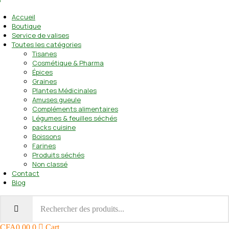
Accueil
Boutique
Service de valises
Toutes les catégories
Tisanes
Cosmétique & Pharma
Épices
Graines
Plantes Médicinales
Amuses gueule
Compléments alimentaires
Légumes & feuilles séchés
packs cuisine
Boissons
Farines
Produits séchés
Non classé
Contact
Blog
CFA
0.00
0
Cart