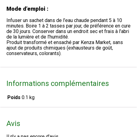
(
o
c
Mode d’emploi :
y
u
a
r
g
Infuser un sachet dans de l’eau chaude pendant 5 à 10
e
e
minutes. Boire 1 à 2 tasses par jour, de préférence en cure
3
(
de 30 jours. Conserver dans un endroit sec et frais à l’abri
0
c
de la lumière et de l’humidité.
j
u
Produit transformé et ensaché par Kenza Market, sans
o
r
ajout de produits chimiques (exhausteurs de goût,
u
e
conservateurs, colorants).
r
3
s
0
)
j
1
o
5
u
Informations complémentaires
i
r
n
s
f
)
Poids
0.1 kg
u
1
s
5
e
i
t
n
Avis
t
f
e
u
s
s
Il n’y a pas encore d’avis.