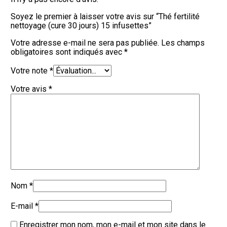
e
t
Soyez le premier à laisser votre avis sur “Thé fertilité
t
nettoyage (cure 30 jours) 15 infusettes”
e
s
Votre adresse e-mail ne sera pas publiée.
Les champs
obligatoires sont indiqués avec
*
Votre note
*
Votre avis
*
Nom
*
E-mail
*
Enregistrer mon nom, mon e-mail et mon site dans le