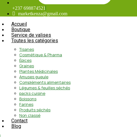
+237 698874521
marketkenza@gmail.com
Accueil
Boutique
Service de valises
Toutes les catégories
Tisanes
Cosmétique & Pharma
Épices
Graines
Plantes Médicinales
Amuses gueule
Compléments alimentaires
Légumes & feuilles séchés
packs cuisine
Boissons
Farines
Produits séchés
Non classé
Contact
Blog